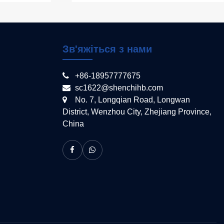
Зв'яжіться з нами
+86-18957777675
sc1622@shenchihb.com
No. 7, Longqian Road, Longwan
District, Wenzhou City, Zhejiang Province,
China