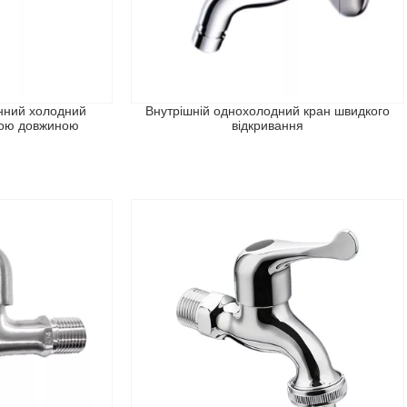
інний холодний
Внутрішній однохолодний кран швидкого
ною довжиною
відкривання