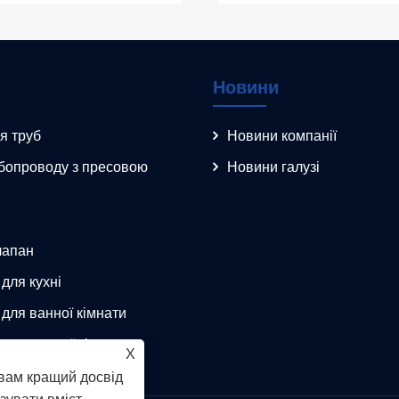
Новини
я труб
Новини компанії
убопроводу з пресовою
Новини галузі
лапан
для кухні
 для ванної кімнати
 для ванної кімнати
X
вам кращий досвід