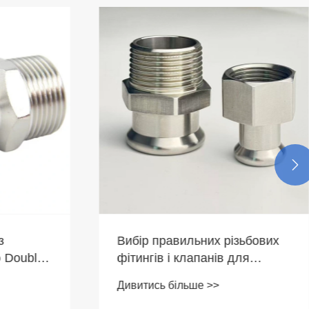

з
Вибір правильних різьбових
 Double-
фітингів і клапанів для
рто
вашого проекту
Дивитись більше >>