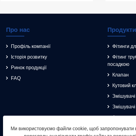
Про нас
Продукти
Профіль компанії
Фітинги дл
Історія розвитку
Фітинг тр
посадкою
Ринок продукції
Клапан
FAQ
Кутовий к
Змішувачі 
Змішувачі
Аксесуари
Ми використовуємо файли cookie, щоб запропонувати 