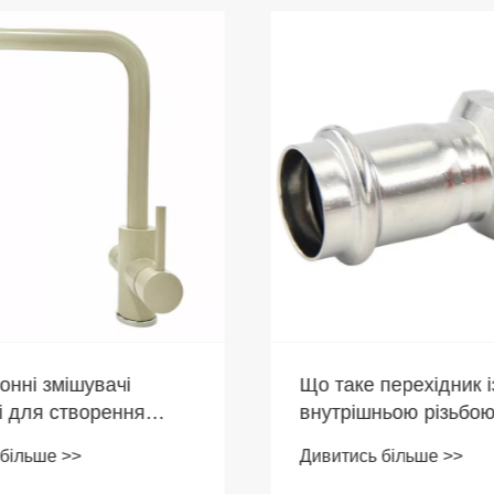
онні змішувачі
Що таке перехідник і
і для створення
внутрішньою різьбою
, ефективної та
Press і чому його ва
більше >>
Дивитись більше >>
 кухні
вибрати