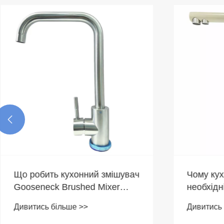

Що робить кухонний змішувач
Чому кух
Gooseneck Brushed Mixer
необхідн
обов’язковим для вашої кухні
сучасної
Дивитись більше >>
Дивитись 
стильної