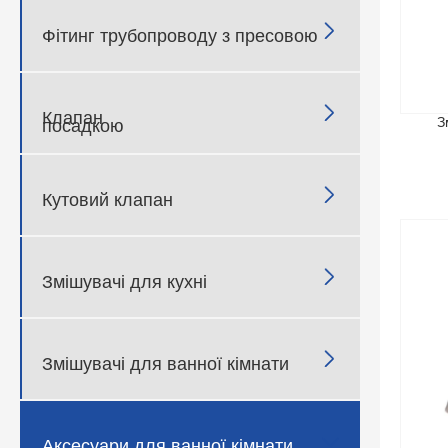

Фітинг трубопроводу з пресовою

Клапан
З
посадкою

Кутовий клапан

Змішувачі для кухні

Змішувачі для ванної кімнати

Аксесуари для ванної кімнати