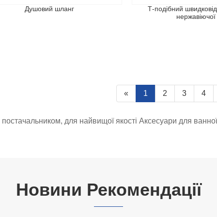
Душовий шланг
Т-подібний швидковід
нержавіючої 
«
1
2
3
4
постачальником, для найвищої якості Аксесуари для ванної 
Новини Рекомендації