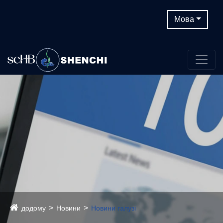
Мова
додому
Новини
Новини галузі